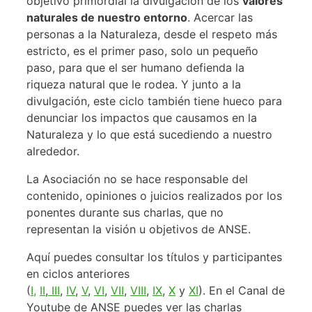
objetivo primordial la divulgación de los
valores
naturales de nuestro entorno
. Acercar las
personas a la Naturaleza, desde el respeto más
estricto, es el primer paso, solo un pequeño
paso, para que el ser humano defienda la
riqueza natural que le rodea. Y junto a la
divulgación, este ciclo también tiene hueco para
denunciar los impactos que causamos en la
Naturaleza y lo que está sucediendo a nuestro
alrededor.
La Asociación no se hace responsable del
contenido, opiniones o juicios realizados por los
ponentes durante sus charlas, que no
representan la visión u objetivos de ANSE.
Aquí puedes consultar los títulos y participantes
en ciclos anteriores
(
I,
II
,
III
,
IV
,
V
,
VI
,
VII
,
VIII
,
IX
,
X
y
XI
). En el Canal de
Youtube de ANSE puedes ver las charlas