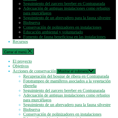
Seguimiento del zarcero bereber en Contraparada
Adecuación de antiguas instalaciones como refugios
para murciélagos
Seguimiento de un abrevadero para la fauna silvestre
Biobserva
Conservación de polinizadores en instalaciones
Educación ambiental y voluntariado
Fomento de fauna beneficiosa en las instalaciones
Recursos
Cerrar el menú
El proyecto
Objetivos
Acciones de conservación
Mostrar el submenú
Recuperación del bosque de ribera en Contraparada
Fototrampeo de mamíferos asociados a la vegetación
ribereña
Seguimiento del zarcero bereber en Contraparada
Adecuación de antiguas instalaciones como refugios
para murciélagos
Seguimiento de un abrevadero para la fauna silvestre
Biobserva
Conservación de polinizadores en instalaciones