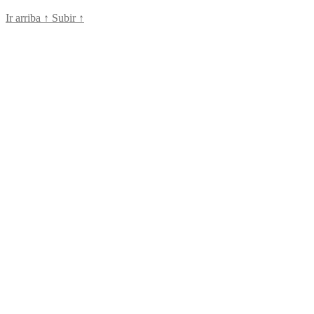
Ir arriba
↑
Subir
↑