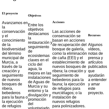
El proyecto
Objetivos
Acciones
Avanzamos en
Entre los
la
objetivos
conservación
Las acciones de
destacamos
Recursos
y el
conservación se
la
conocimiento
basan en acciones
restauración y
de la
de recuperación del
Algunos
seguimiento
biodiversidad
bosque de galería,
vídeos,
de
del término
como la eliminación
notas de
ecosistemas
municipal de
de caña (EEI) y el
prensa y
claves en el
Murcia, a
establecimiento de
artículos
ciclo del
través de la
nuevos bosques de
publicados
agua, la
creación y
ribera; la creación y
que
mejora en las
seguimiento
seguimiento de
ayudarán
instalaciones
de nuevos
bebederos para la
a entender
de Aguas de
bosques de
fauna; la ejecución
y amar
Murcia y su
ribera,
de refugios para
este
entorno y la
bebederos
murciélagos; o la
proyecto.
divulgación y
para la fauna o
instalación de
promoción
la ejecución
nuevos refugios
del
de refugios
para polinizadores.
voluntariado