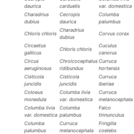
daurica
carduelis
var. domestica
Charadrius
Cecropis
Columba
dubius
daurica
palumbus
Charadrius
Chloris chloris
Corvus corax
dubius
Circaetus
Cuculus
Chloris chloris
gallicus
canorus
Circus
Chroicocephalus
Curruca
aeruginosus
ridibundus
hortensis
Cisticola
Cisticola
Curruca
juncidis
juncidis
iberiae
Coloeus
Columba livia
Curruca
monedula
var. domestica
melanocephala
Columba livia
Columba
Falco
var. domestica
palumbus
tinnunculus
Columba
Curruca
Fringilla
palumbus
melanocephala
coelebs