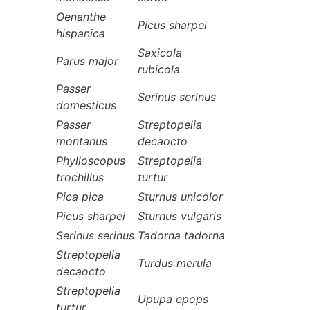
Oenanthe
Picus sharpei
hispanica
Saxicola
Parus major
rubicola
Passer
Serinus serinus
domesticus
Passer
Streptopelia
montanus
decaocto
Phylloscopus
Streptopelia
trochillus
turtur
Pica pica
Sturnus unicolor
Picus sharpei
Sturnus vulgaris
Serinus serinus
Tadorna tadorna
Streptopelia
Turdus merula
decaocto
Streptopelia
Upupa epops
turtur