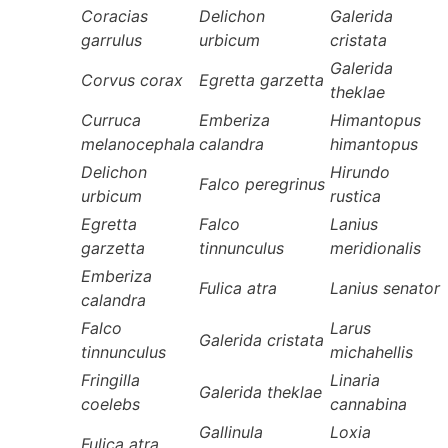
Coracias
Delichon
Galerida
garrulus
urbicum
cristata
Galerida
Corvus corax
Egretta garzetta
theklae
Curruca
Emberiza
Himantopus
melanocephala
calandra
himantopus
Delichon
Hirundo
Falco peregrinus
urbicum
rustica
Egretta
Falco
Lanius
garzetta
tinnunculus
meridionalis
Emberiza
Fulica atra
Lanius senator
calandra
Falco
Larus
Galerida cristata
tinnunculus
michahellis
Fringilla
Linaria
Galerida theklae
coelebs
cannabina
Gallinula
Loxia
Fulica atra