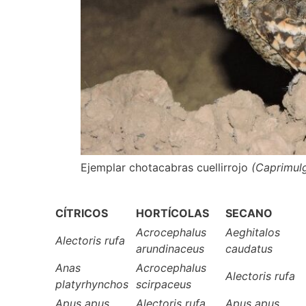
Ejemplar chotacabras cuellirrojo
(Caprimulg
CÍTRICOS
HORTÍCOLAS
SECANO
Acrocephalus
Aeghitalos
Alectoris rufa
arundinaceus
caudatus
Anas
Acrocephalus
Alectoris rufa
platyrhynchos
scirpaceus
Apus apus
Alectoris rufa
Apus apus