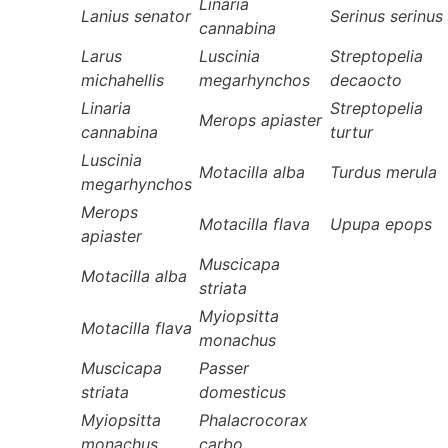
Linaria
Lanius senator
Serinus serinus
cannabina
Larus
Luscinia
Streptopelia
michahellis
megarhynchos
decaocto
Linaria
Streptopelia
Merops apiaster
cannabina
turtur
Luscinia
Motacilla alba
Turdus merula
megarhynchos
Merops
Motacilla flava
Upupa epops
apiaster
Muscicapa
Motacilla alba
striata
Myiopsitta
Motacilla flava
monachus
Muscicapa
Passer
striata
domesticus
Myiopsitta
Phalacrocorax
monachus
carbo