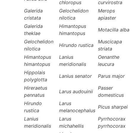
chloropus
curvirostra
Galerida
Gelochelidon
Merops
cristata
nilotica
apiaster
Galerida
Himantopus
Motacilla alba
theklae
himantopus
Gelochelidon
Muscicapa
Hirundo rustica
nilotica
striata
Himantopus
Lanius
Oenanthe
himantopus
meridionalis
leucura
Hippolais
Lanius senator
Parus major
polyglotta
Hireraetus
Passer
Larus audouinii
pennatus
domesticus
Hirundo
Larus
Picus sharpei
rustica
melanocephalus
Lanius
Larus
Pyrrhocorax
meridionalis
michahellis
pyrrhocorax