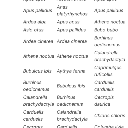
Anas
Apus pallidus
Apus pallidus
platyrhynchos
Ardea alba
Apus apus
Athene noctua
Asio otus
Apus pallidus
Bubo bubo
Burhinus
Ardea cinerea
Ardea cinerea
oedicnemus
Calandrella
Athene noctua
Athene noctua
brachydactyla
Caprimulgus
Bubulcus ibis
Aythya ferina
ruficollis
Burhinus
Carduelis
Bubulcus ibis
oedicnemus
carduelis
Calandrella
Burhinus
Cecropis
brachydactyla
oedicnemus
daurica
Carduelis
Calandrella
Chloris chloris
carduelis
brachydactyla
Cecropis
Carduelis
Columba livia