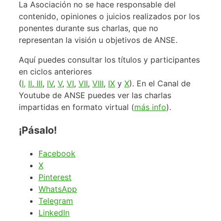
La Asociación no se hace responsable del
contenido, opiniones o juicios realizados por los
ponentes durante sus charlas, que no
representan la visión u objetivos de ANSE.
Aquí puedes consultar los títulos y participantes
en ciclos anteriores
(
I,
II
,
III
,
IV
,
V
,
VI
,
VII
,
VIII
,
IX
y
X
). En el Canal de
Youtube de ANSE puedes ver las charlas
impartidas en formato virtual (
más info
).
¡Pásalo!
Facebook
X
Pinterest
WhatsApp
Telegram
LinkedIn