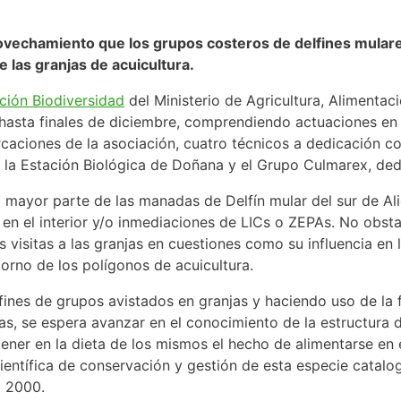
rovechamiento que los grupos costeros de delfines mulares
e las granjas de acuicultura.
ción Biodiversidad
del Ministerio de Agricultura, Alimenta
hasta finales de diciembre, comprendiendo actuaciones en l
arcaciones de la asociación, cuatro técnicos a dedicación
 la Estación Biológica de Doñana y el Grupo Culmarex, ded
mayor parte de las manadas de Delfín mular del sur de Ali
en el interior y/o inmediaciones de LICs o ZEPAs. No obst
s visitas a las granjas en cuestiones como su influencia en 
orno de los polígonos de acuicultura.
ines de grupos avistados en granjas y haciendo uso de la fo
s, se espera avanzar en el conocimiento de la estructura d
tener en la dieta de los mismos el hecho de alimentarse en
ientífica de conservación y gestión de esta especie catal
a 2000.