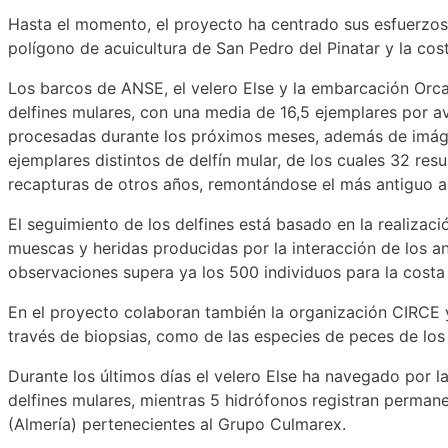
Hasta el momento, el proyecto ha centrado sus esfuerzos e
polígono de acuicultura de San Pedro del Pinatar y la co
Los barcos de ANSE, el velero Else y la embarcación Orca
delfines mulares, con una media de 16,5 ejemplares por av
procesadas durante los próximos meses, además de imágene
ejemplares distintos de delfín mular, de los cuales 32 re
recapturas de otros años, remontándose el más antiguo a
El seguimiento de los delfines está basado en la realizac
muescas y heridas producidas por la interacción de los a
observaciones supera ya los 500 individuos para la costa d
En el proyecto colaboran también la organización CIRCE y 
través de biopsias, como de las especies de peces de los 
Durante los últimos días el velero Else ha navegado por l
delfines mulares, mientras 5 hidrófonos registran perman
(Almería) pertenecientes al Grupo Culmarex.