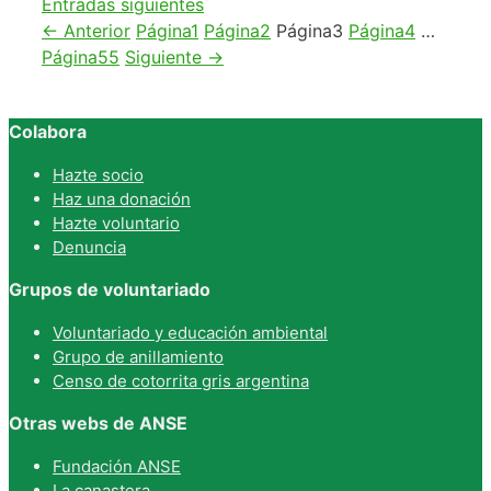
Entradas siguientes
←
Anterior
Página
1
Página
2
Página
3
Página
4
…
Página
55
Siguiente
→
Colabora
Hazte socio
Haz una donación
Hazte voluntario
Denuncia
Grupos de voluntariado
Voluntariado y educación ambiental
Grupo de anillamiento
Censo de cotorrita gris argentina
Otras webs de ANSE
Fundación ANSE
La canastera