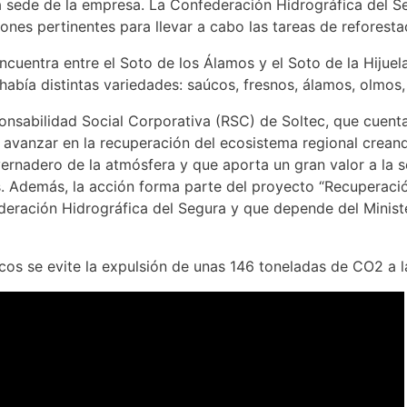
 sede de la empresa. La Confederación Hidrográfica del Se
ones pertinentes para llevar a cabo las tareas de reforesta
ncuentra entre el Soto de los Álamos y el Soto de la Hijuel
abía distintas variedades: saúcos, fresnos, álamos, olmos, 
onsabilidad Social Corporativa (RSC) de Soltec, que cuenta
a es avanzar en la recuperación del ecosistema regional cre
vernadero de la atmósfera y que aporta un gran valor a la 
. Además, la acción forma parte del proyecto “Recuperació
ración Hidrográfica del Segura y que depende del Minister
os se evite la expulsión de unas 146 toneladas de CO2 a l