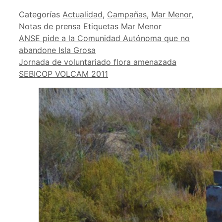
Categorías
Actualidad
,
Campañas
,
Mar Menor
,
Notas de prensa
Etiquetas
Mar Menor
ANSE pide a la Comunidad Autónoma que no
abandone Isla Grosa
Jornada de voluntariado flora amenazada
SEBICOP VOLCAM 2011