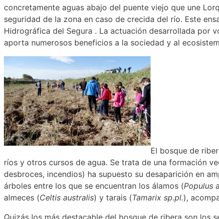
concretamente aguas abajo del puente viejo que une Lorquí
seguridad de la zona en caso de crecida del río. Este en
Hidrográfica del Segura . La actuación desarrollada por vo
aporta numerosos beneficios a la sociedad y al ecosistem
El bosque de ribe
ríos y otros cursos de agua. Se trata de una formación v
desbroces, incendios) ha supuesto su desaparición en amp
árboles entre los que se encuentran los álamos (
Populus 
almeces (
Celtis australis
) y tarais (
Tamarix sp.pl.
), acompa
Quizás los más destacable del bosque de ribera son los se