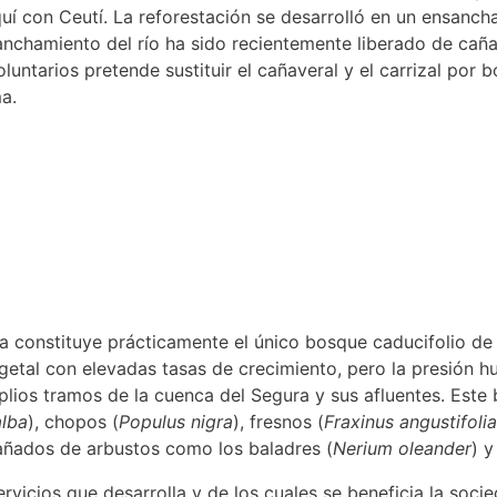
 con Ceutí. La reforestación se desarrolló en un ensancham
sanchamiento del río ha sido recientemente liberado de cañ
luntarios pretende sustituir el cañaveral y el carrizal por 
a.
ra constituye prácticamente el único bosque caducifolio de
egetal con elevadas tasas de crecimiento, pero la presión 
lios tramos de la cuenca del Segura y sus afluentes. Este
alba
), chopos (
Populus nigra
), fresnos (
Fraxinus angustifolia
ñados de arbustos como los baladres (
Nerium oleander
) y
rvicios que desarrolla y de los cuales se beneficia la soci