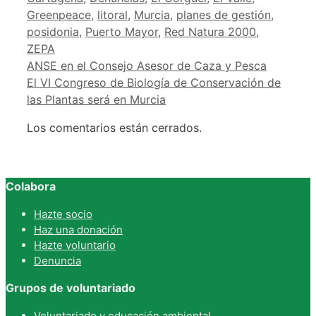
Greenpeace
,
litoral
,
Murcia
,
planes de gestión
,
posidonia
,
Puerto Mayor
,
Red Natura 2000
,
ZEPA
ANSE en el Consejo Asesor de Caza y Pesca
El VI Congreso de Biología de Conservación de
las Plantas será en Murcia
Los comentarios están cerrados.
Colabora
Hazte socio
Haz una donación
Hazte voluntario
Denuncia
Grupos de voluntariado
Voluntariado y educación ambiental