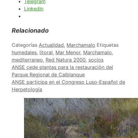
Telegram
LinkedIn
Relacionado
Categorías
Actualidad
,
Marchamalo
Etiquetas
humedales
,
litoral
,
Mar Menor
,
Marchamalo
,
mediterraneo
,
Red Natura 2000
,
socios
ANSE cede plantas para la restauración del
Parque Regional de Calblanque
ANSE participa en el Congreso Luso-Español de
Herpetología