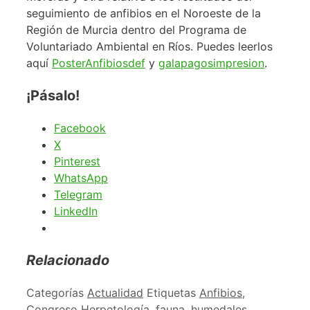
seguimiento de anfibios en el Noroeste de la
Región de Murcia dentro del Programa de
Voluntariado Ambiental en Ríos. Puedes leerlos
aquí
PosterAnfibiosdef
y
galapagosimpresion
.
¡Pásalo!
Facebook
X
Pinterest
WhatsApp
Telegram
LinkedIn
Relacionado
Categorías
Actualidad
Etiquetas
Anfibios
,
Congreso Herpetología
,
fauna
,
humedales
,