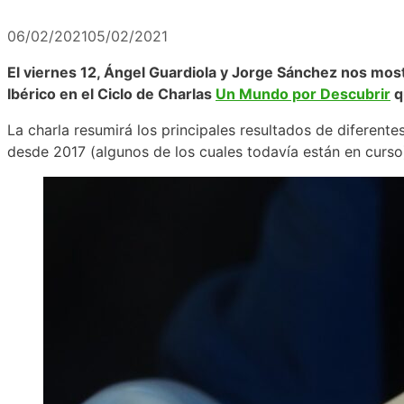
06/02/2021
05/02/2021
El viernes 12, Ángel Guardiola y Jorge Sánchez nos most
Ibérico en el Ciclo de Charlas
Un Mundo por Descubrir
q
La charla resumirá los principales resultados de diferen
desde 2017 (algunos de los cuales todavía están en curso