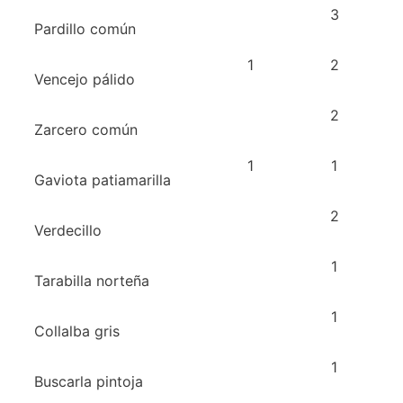
3
Pardillo común
1
2
Vencejo pálido
2
Zarcero común
1
1
Gaviota patiamarilla
2
Verdecillo
1
Tarabilla norteña
1
Collalba gris
1
Buscarla pintoja