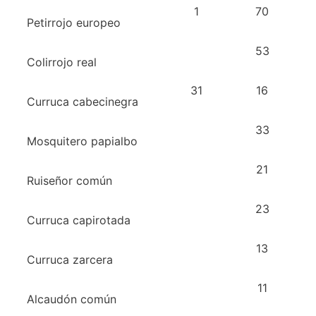
1
70
Petirrojo europeo
53
Colirrojo real
31
16
Curruca cabecinegra
33
Mosquitero papialbo
21
Ruiseñor común
23
Curruca capirotada
13
Curruca zarcera
11
Alcaudón común