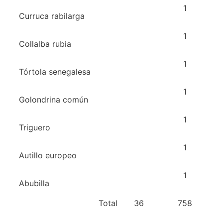
1
Curruca rabilarga
1
Collalba rubia
1
Tórtola senegalesa
1
Golondrina común
1
Triguero
1
Autillo europeo
1
Abubilla
Total
36
758