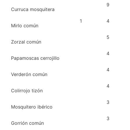
9
Curruca mosquitera
1
4
Mirlo común
5
Zorzal común
4
Papamoscas cerrojillo
4
Verderón común
4
Colirrojo tizón
3
Mosquitero ibérico
3
Gorrión común