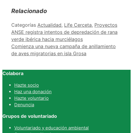
Relacionado
Categorías
Actualidad
,
Life Cerceta
,
Proyectos
ANSE registra intentos de depredación de rana
verde ibérica hacia murciélagos
Comienza una nueva campaña de anillamiento
de aves migratorias en isla Grosa
Colabora
Hazte socio
Haz una donación
Hazte voluntario
Denuncia
Grupos de voluntariado
Voluntariado y educación ambiental