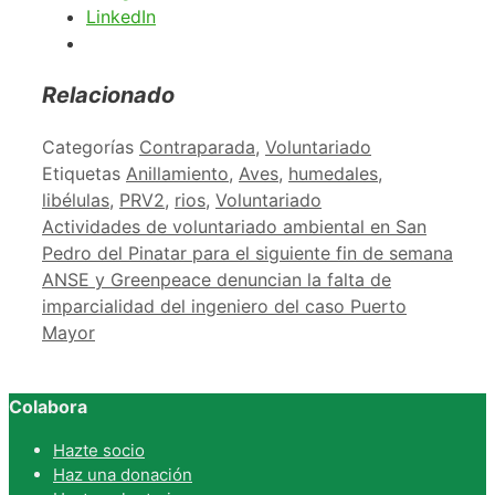
LinkedIn
Relacionado
Categorías
Contraparada
,
Voluntariado
Etiquetas
Anillamiento
,
Aves
,
humedales
,
libélulas
,
PRV2
,
rios
,
Voluntariado
Actividades de voluntariado ambiental en San
Pedro del Pinatar para el siguiente fin de semana
ANSE y Greenpeace denuncian la falta de
imparcialidad del ingeniero del caso Puerto
Mayor
Colabora
Hazte socio
Haz una donación