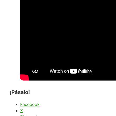
¡Pásalo!
Facebook
X