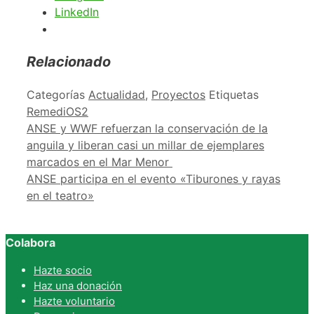
LinkedIn
Relacionado
Categorías
Actualidad
,
Proyectos
Etiquetas
RemediOS2
ANSE y WWF refuerzan la conservación de la
anguila y liberan casi un millar de ejemplares
marcados en el Mar Menor
ANSE participa en el evento «Tiburones y rayas
en el teatro»
Colabora
Hazte socio
Haz una donación
Hazte voluntario