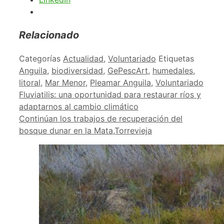
Relacionado
Categorías
Actualidad
,
Voluntariado
Etiquetas
Anguila
,
biodiversidad
,
GePescArt
,
humedales
,
litoral
,
Mar Menor
,
Pleamar Anguila
,
Voluntariado
Fluviatilis: una oportunidad para restaurar ríos y
adaptarnos al cambio climático
Continúan los trabajos de recuperación del
bosque dunar en la Mata,Torrevieja