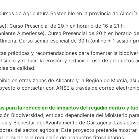
ursos de Agricultura Sostenible en la provincia de Almería
e). Curso Presencial de 20 h en horario de 16 a 21 h.
niente Almeriense). Curso Presencial de 20 h en horario de
lmería. Curso semipresencial de 30 h (online + 1 sesión pre
tas prácticas y recomendaciones para fomentar la biodiversi
el suelo y reducir la erosión y reducir el uso de productos
las de calidad.
ible en otras zonas de Alicante y la Región de Murcia, as
proyecto o contactar con ANSE a través de correo electróni
cas para la reducción de impactos del regadío dentro y f
n Biodiversidad, entidad dependiente del Ministerio para 
Vida y Bienestar del Ayuntamiento de Cartagena. Las activi
adores del sector agrícola. Este proyecto pretende mostrar 
d, el suelo y la reducción de productos fitosanitarios.