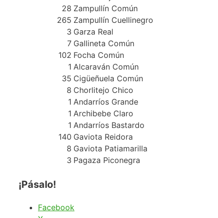
28
Zampullín Común
265
Zampullín Cuellinegro
3
Garza Real
7
Gallineta Común
102
Focha Común
1
Alcaraván Común
35
Cigüeñuela Común
8
Chorlitejo Chico
1
Andarríos Grande
1
Archibebe Claro
1
Andarríos Bastardo
140
Gaviota Reidora
8
Gaviota Patiamarilla
3
Pagaza Piconegra
¡Pásalo!
Facebook