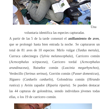
Una
voluntaria identifica las especies capturadas.
A partir de las 5 de la tarde comenzó el
anillamiento de aves
,
que se prolongó hasta bien entrada la noche. Se capturaron un
total de 81 aves de 10 especies: Mirlo vulgar (
Turdus merula
),
Curruca cabecinegra (
Sylvia melanocephala
), Carricero común
(
Acrocephalus scirpaceus
), Carricero tordal (
Acrocephalus
arundinaceus
), Ruiseñor común (
Luscinia megarhynchos
),
Verdecillo (
Serinus serinus
), Gorrión común (
Passer domesticus
),
Jilguero (
Carduelis carduelis
), Golondrina común (
Hirundo
rustica
) y Avión zapador (
Riparia riparia
). Se pueden destacar
las 44 capturas de golondrina, siendo individuos jóvenes todas
ellas, o los 19 de carricero común.