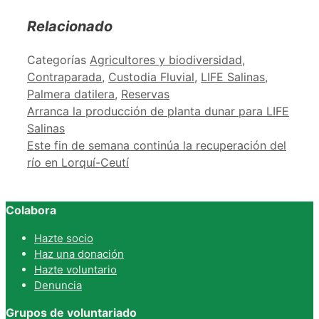
Relacionado
Categorías
Agricultores y biodiversidad
,
Contraparada
,
Custodia Fluvial
,
LIFE Salinas
,
Palmera datilera
,
Reservas
Arranca la producción de planta dunar para LIFE
Salinas
Este fin de semana continúa la recuperación del
río en Lorquí-Ceutí
Colabora
Hazte socio
Haz una donación
Hazte voluntario
Denuncia
Grupos de voluntariado