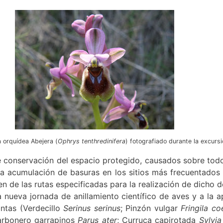
a orquídea Abejera (
Ophrys tenthredinifera
) fotografiado durante la excursi
 conservación del espacio protegido, causados sobre todo
 la acumulación de basuras en los sitios más frecuentados
en de las rutas especificadas para la realización de dicho 
nueva jornada de anillamiento científico de aves y a la a
ntas (Verdecillo
Serinus serinus
; Pinzón vulgar
Fringila co
arbonero garrapinos
Parus ater
; Curruca capirotada
Sylvia