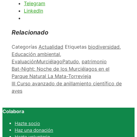
Telegram
LinkedIn
Relacionado
Categorías
Actualidad
Etiquetas
biodiversidad
,
Educación ambiental
,
EvaluaciónMurciélagoPatudo
,
patrimonio
Bat-Night: Noche de los Murciélagos en el
Parque Natural La Mata-Torrevieja
III Curso avanzado de anillamiento científico de
aves
Colabora
Hazte socio
Haz una donación
Hazte voluntario