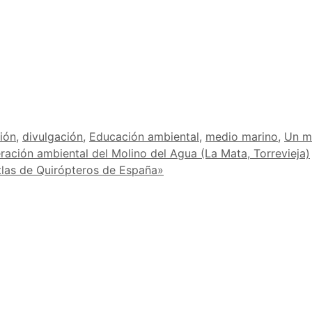
ión
,
divulgación
,
Educación ambiental
,
medio marino
,
Un m
ación ambiental del Molino del Agua (La Mata, Torrevieja)
tlas de Quirópteros de España»