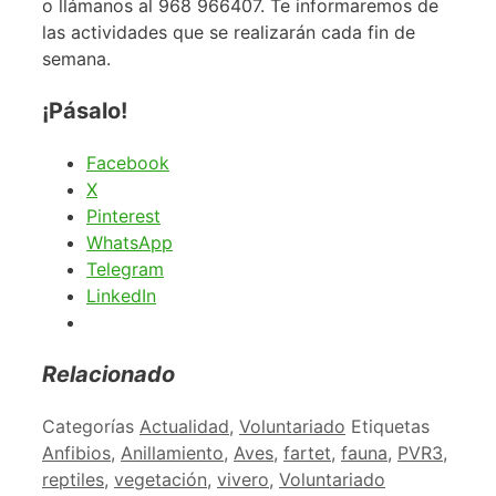
o llámanos al 968 966407. Te informaremos de
las actividades que se realizarán cada fin de
semana.
¡Pásalo!
Facebook
X
Pinterest
WhatsApp
Telegram
LinkedIn
Relacionado
Categorías
Actualidad
,
Voluntariado
Etiquetas
Anfibios
,
Anillamiento
,
Aves
,
fartet
,
fauna
,
PVR3
,
reptiles
,
vegetación
,
vivero
,
Voluntariado