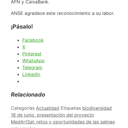
AFN y CaixaBank.
ANSE agradece este reconocimiento a su labor.
¡Pásalo!
Facebook
X
Pinterest
WhatsApp
Telegram
LinkedIn
Relacionado
Categorías
Actualidad
Etiquetas
biodiversidad
18 de junio, presentación del proyecto
MedArtSal: retos y oportunidades de las salinas