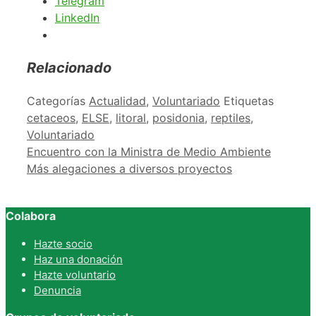
Telegram
LinkedIn
Relacionado
Categorías
Actualidad
,
Voluntariado
Etiquetas
cetaceos
,
ELSE
,
litoral
,
posidonia
,
reptiles
,
Voluntariado
Encuentro con la Ministra de Medio Ambiente
Más alegaciones a diversos proyectos
Colabora
Hazte socio
Haz una donación
Hazte voluntario
Denuncia