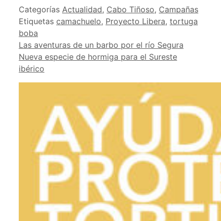
Categorías
Actualidad
,
Cabo Tiñoso
,
Campañas
Etiquetas
camachuelo
,
Proyecto Libera
,
tortuga
boba
Las aventuras de un barbo por el río Segura
Nueva especie de hormiga para el Sureste
ibérico