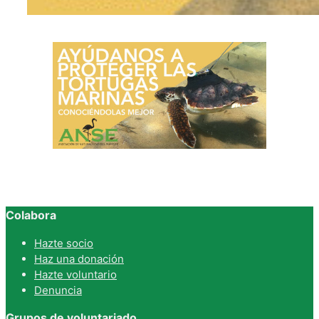
Colabora
Hazte socio
Haz una donación
Hazte voluntario
Denuncia
Grupos de voluntariado