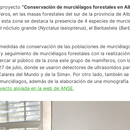
l proyecto
“Conservación de murciélagos forestales en Al
s, en las masas forestales del sur de la provincia de Alba
 esta zona se destaca la presencia de 4 especies de murcié
el nóctulo grande (
Nyctalus lasiopterus
), el Barbastela (
Barb
s medidas de conservación de las poblaciones de murciélago
rio y seguimiento de murciélagos forestales con la realizació
cercar al público de la zona este grupo de mamíferos, con 
7 de julio, donde se usaron detectores de ultrasonidos par
Calares del Mundo y de la Sima». Por otro lado, también se
a murciélagos, además de la elaboración de una monografía d
oyecto alojada en la web de ANSE
.