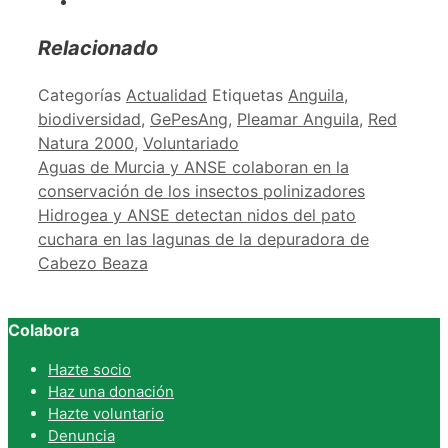
Relacionado
Categorías
Actualidad
Etiquetas
Anguila
,
biodiversidad
,
GePesAng
,
Pleamar Anguila
,
Red
Natura 2000
,
Voluntariado
Aguas de Murcia y ANSE colaboran en la
conservación de los insectos polinizadores
Hidrogea y ANSE detectan nidos del pato
cuchara en las lagunas de la depuradora de
Cabezo Beaza
Colabora
Hazte socio
Haz una donación
Hazte voluntario
Denuncia