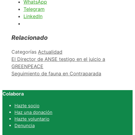
WhatsApp
Telegram
LinkedIn
Relacionado
Categorías
Actualidad
El Director de ANSE testigo en el juicio a
GREENPEACE
Seguimiento de fauna en Contraparada
Colabora
Hazte socio
Haz una donación
Hazte voluntario
Denuncia