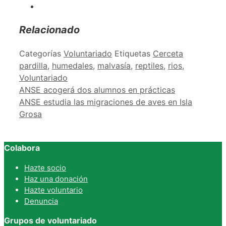
Relacionado
Categorías
Voluntariado
Etiquetas
Cerceta
pardilla
,
humedales
,
malvasía
,
reptiles
,
rios
,
Voluntariado
ANSE acogerá dos alumnos en prácticas
ANSE estudia las migraciones de aves en Isla
Grosa
Colabora
Hazte socio
Haz una donación
Hazte voluntario
Denuncia
Grupos de voluntariado