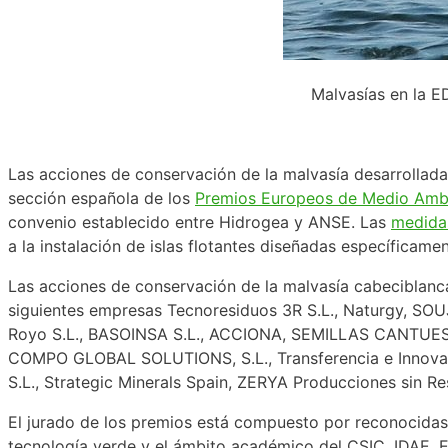
Malvasías en la 
Las acciones de conservación de la malvasía desarrollad
sección española de los
Premios Europeos de Medio Amb
convenio establecido entre Hidrogea y ANSE. Las
medidas
a la instalación de islas flotantes diseñadas específicamen
Las acciones de conservación de la malvasía cabeciblanca 
siguientes empresas Tecnoresiduos 3R S.L., Naturgy, SOU
Royo S.L., BASOINSA S.L., ACCIONA, SEMILLAS CANTUE
COMPO GLOBAL SOLUTIONS, S.L., Transferencia e Innovació
S.L., Strategic Minerals Spain, ZERYA Producciones si
El jurado de los premios está compuesto por reconocidas
tecnología verde y el ámbito académico del CSIC, IDAE, 