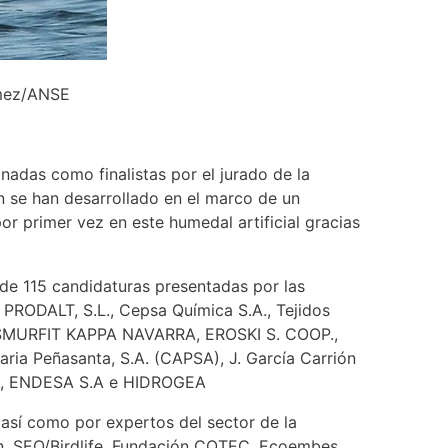
ómez/ANSE
adas como finalistas por el jurado de la
 se han desarrollado en el marco de un
or primer vez en este humedal artificial gracias
 de 115 candidaturas presentadas por las
PRODALT, S.L., Cepsa Química S.A., Tejidos
SMURFIT KAPPA NAVARRA, EROSKI S. COOP.,
ia Peñasanta, S.A. (CAPSA), J. García Carrión
.A, ENDESA S.A e HIDROGEA
así como por expertos del sector de la
n, SEO/Birdlife, Fundación COTEC, Ecoembes,