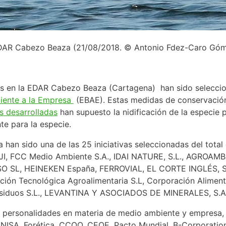
EDAR Cabezo Beaza (21/08/2018. © Antonio Fdez-Caro G
as en la EDAR Cabezo Beaza (Cartagena) han sido seleccion
iente a la Empresa
(EBAE). Estas medidas de conservación
 desarrolladas
han supuesto la nidificación de la especie p
te para la especie.
han sido una de las 25 iniciativas seleccionadas del total
JI, FCC Medio Ambiente S.A., IDAI NATURE, S.L., AGROAMB 
SO SL, HEINEKEN España, FERROVIAL, EL CORTE INGLÉS, 
n Tecnológica Agroalimentaria S.L, Corporación Alimentar
n Residuos S.L., LEVANTINA Y ASOCIADOS DE MINERALES, S
 personalidades en materia de medio ambiente y empresa, 
ENISA, Forética, CCOO, CEOE, Pacto Mundial, B-Corporatio