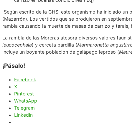
carrizo en buenas condiciones (izq)
Según escrito de la CHS, este organismo ha iniciado un p
(Mazarrón). Los vertidos que se produjeron en septiembr
rambla causando la muerte de masas de carrizo y tarais,
La rambla de las Moreras atesora diversos valores fauní
leucocephala
) y cerceta pardilla (
Marmaronetta angustirro
incluye un boyante población de galápago leproso (
Maure
¡Pásalo!
Facebook
X
Pinterest
WhatsApp
Telegram
LinkedIn