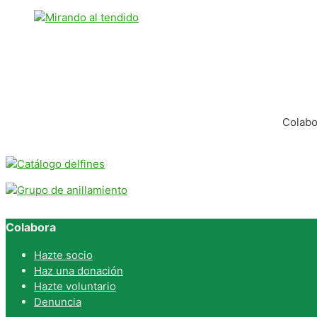
Colabo
Colabora
Hazte socio
Haz una donación
Hazte voluntario
Denuncia