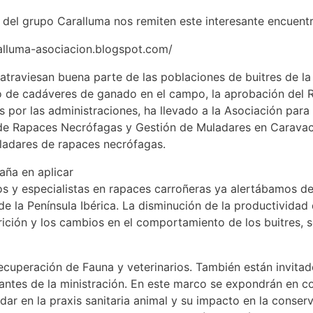
el grupo Caralluma nos remiten este interesante encuentro
ralluma-asociacion.blogspot.com/
traviesan buena parte de las poblaciones de buitres de la P
de cadáveres de ganado en el campo, la aprobación del R
 por las administraciones, ha llevado a la Asociación par
de Rapaces Necrófagas y Gestión de Muladares en Caravaca,
uladares de rapaces necrófagas.
ña en aplicar
 y especialistas en rapaces carroñeras ya alertábamos de l
de la Península Ibérica. La disminución de la productividad
ición y los cambios en el comportamiento de los buitres, s
cuperación de Fauna y veterinarios. También están invitado
antes de la ministración. En este marco se expondrán en c
dar en la praxis sanitaria animal y su impacto en la conser