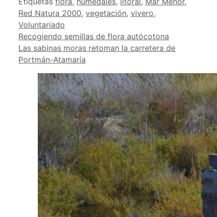
Etiquetas
flora
,
humedales
,
litoral
,
Mar Menor
,
Red Natura 2000
,
vegetación
,
vivero
,
Voluntariado
Recogiendo semillas de flora autócotona
Las sabinas moras retoman la carretera de
Portmán-Atamaría