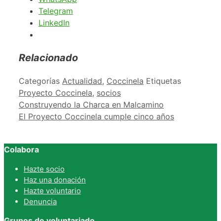
Telegram
LinkedIn
Relacionado
Categorías
Actualidad
,
Coccinela
Etiquetas
Proyecto Coccinela
,
socios
Construyendo la Charca en Malcamino
El Proyecto Coccinela cumple cinco años
Colabora
Hazte socio
Haz una donación
Hazte voluntario
Denuncia
Grupos de voluntariado