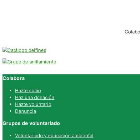
Colabo
Colabora
Hazte socio
Haz una donación
Hazte voluntario
Denuncia
Grupos de voluntariado
Voluntariado y educación ambiental