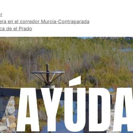
r
bera en el corredor Murcia-Contraparada
rca de el Prado