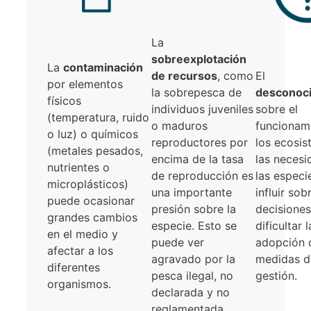
La
sobreexplotación
La
contaminación
de recursos
, como
El
por elementos
la sobrepesca de
desconoc
físicos
individuos juveniles
sobre el
(temperatura, ruido
o maduros
funcionam
o luz) o químicos
reproductores por
los ecosis
(metales pesados,
encima de la tasa
las necesi
nutrientes o
de reproducción es
las especi
microplásticos)
una importante
influir sob
puede ocasionar
presión sobre la
decisiones
grandes cambios
especie. Esto se
dificultar l
en el medio y
puede ver
adopción 
afectar a los
agravado por la
medidas d
diferentes
pesca ilegal, no
gestión.
organismos.
declarada y no
reglamentada.