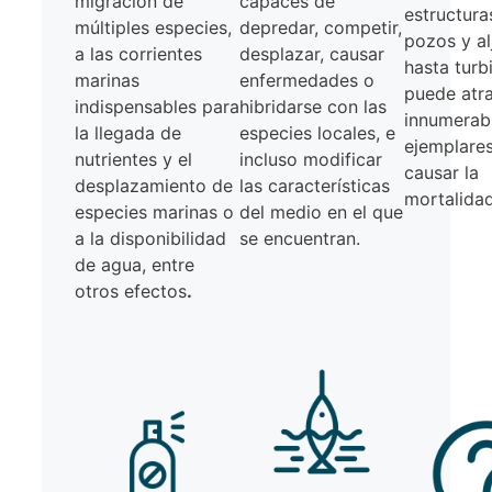
migración de
capaces de
estructura
múltiples especies,
depredar, competir,
pozos y al
a las corrientes
desplazar, causar
hasta turb
marinas
enfermedades o
puede atr
indispensables para
hibridarse con las
innumerab
la llegada de
especies locales, e
ejemplares
nutrientes y el
incluso modificar
causar la
desplazamiento de
las características
mortalidad
especies marinas o
del medio en el que
a la disponibilidad
se encuentran.
de agua, entre
otros efectos
.