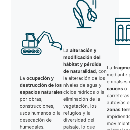
La
alteración y
modificación del
hábitat y pérdida
La
fragme
de naturalidad
, con
mediante 
La
ocupación y
la alteración de los
embalses 
destrucción de los
niveles de agua y
cauces
o
espacios naturales
ciclos hídricos o la
carreteras
por obras,
eliminación de la
autovías e
construcciones,
vegetación, los
zonas ter
usos humanos o la
refugios y la
impidiendo
desecación de
diversidad del
movimient
humedales.
paisaje, lo que