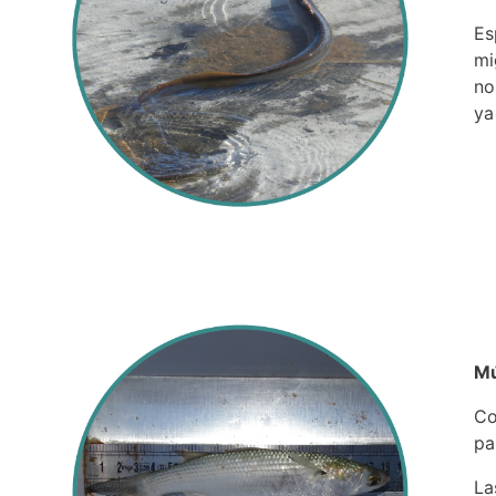
Es
mi
no
ya
Mú
Co
pa
La