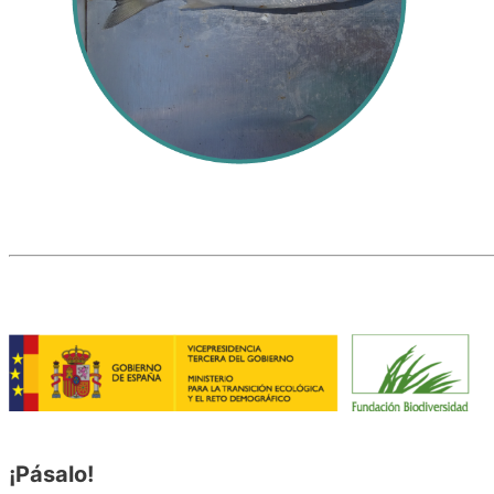
¡Pásalo!