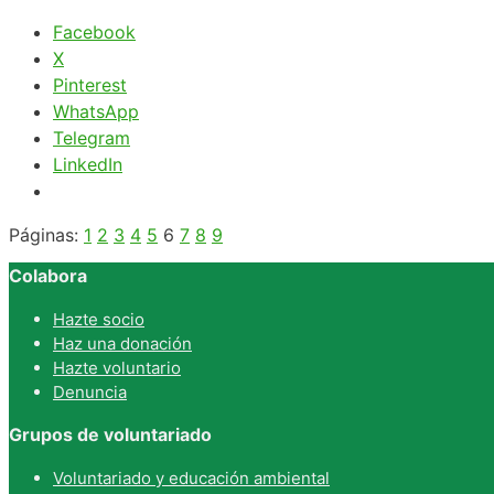
Facebook
X
Pinterest
WhatsApp
Telegram
LinkedIn
Páginas:
1
2
3
4
5
6
7
8
9
Colabora
Hazte socio
Haz una donación
Hazte voluntario
Denuncia
Grupos de voluntariado
Voluntariado y educación ambiental