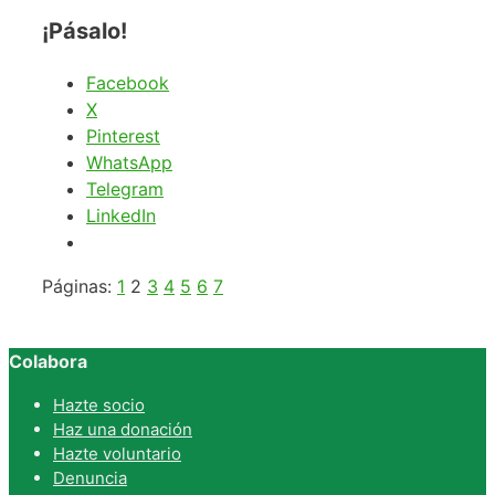
¡Pásalo!
Facebook
X
Pinterest
WhatsApp
Telegram
LinkedIn
Páginas:
1
2
3
4
5
6
7
Colabora
Hazte socio
Haz una donación
Hazte voluntario
Denuncia