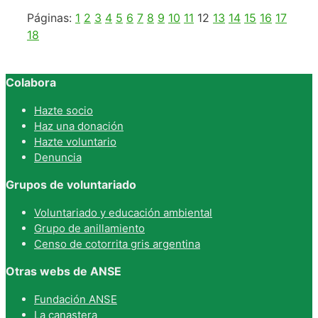
Páginas:
1
2
3
4
5
6
7
8
9
10
11
12
13
14
15
16
17
18
Colabora
Hazte socio
Haz una donación
Hazte voluntario
Denuncia
Grupos de voluntariado
Voluntariado y educación ambiental
Grupo de anillamiento
Censo de cotorrita gris argentina
Otras webs de ANSE
Fundación ANSE
La canastera