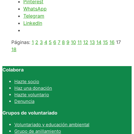
Pinterest
WhatsApp
Telegram
LinkedIn
Páginas:
1
2
3
4
5
6
7
8
9
10
11
12
13
14
15
16
17
18
Colabora
Hazte socio
Haz una donación
Hazte voluntario
Denuncia
Grupos de voluntariado
Voluntariado y educación ambiental
Grupo de anillamiento