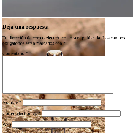
Adulto de canastera
Juvenil Canastera
Deja una respuesta
Tu dirección de correo electrónico no será publicada.
Los campos
obligatorios están marcados con
*
Comentario
*
Nombre
*
Correo electrónico
*
Web