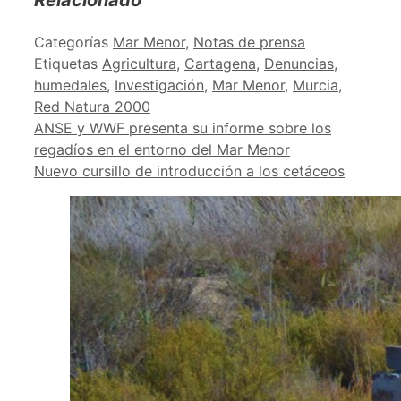
Categorías
Mar Menor
,
Notas de prensa
Etiquetas
Agricultura
,
Cartagena
,
Denuncias
,
humedales
,
Investigación
,
Mar Menor
,
Murcia
,
Red Natura 2000
ANSE y WWF presenta su informe sobre los
regadíos en el entorno del Mar Menor
Nuevo cursillo de introducción a los cetáceos