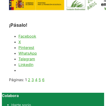
¡Pásalo!
Facebook
X
Pinterest
WhatsApp
Telegram
LinkedIn
Páginas:
1
2
3
4
5
6
Colabora
Hazte socio