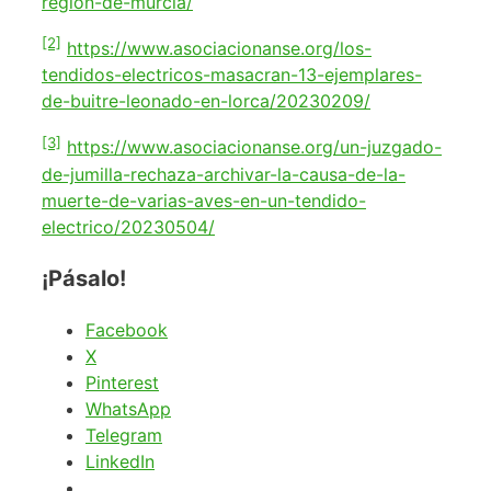
region-de-murcia/
[2]
https://www.asociacionanse.org/los-
tendidos-electricos-masacran-13-ejemplares-
de-buitre-leonado-en-lorca/20230209/
[3]
https://www.asociacionanse.org/un-juzgado-
de-jumilla-rechaza-archivar-la-causa-de-la-
muerte-de-varias-aves-en-un-tendido-
electrico/20230504/
¡Pásalo!
Facebook
X
Pinterest
WhatsApp
Telegram
LinkedIn